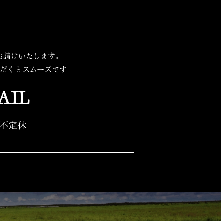
お請けいたします。
だくとスムーズです
AIL
 不定休