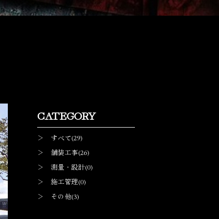
CATEGORY
＞ すべて(29)
＞ 舗装工事(26)
＞ 測量・設計(0)
＞ 施工管理(0)
＞ その他(3)