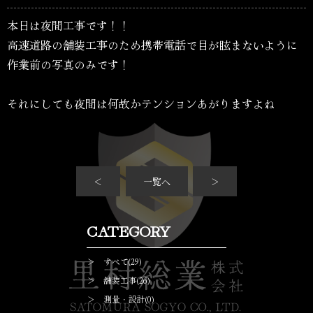
本日は夜間工事です！！
高速道路の舗装工事のため携帯電話で目が眩まないように
作業前の写真のみです！
それにしても夜間は何故かテンションあがりますよね
＜
一覧へ
＞
CATEGORY
＞ すべて(29)
＞ 舗装工事(26)
＞ 測量・設計(0)